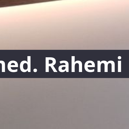
⠀
med. Rahemi