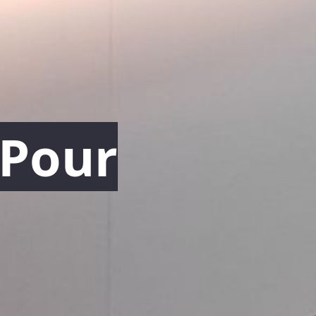
 Po
ur